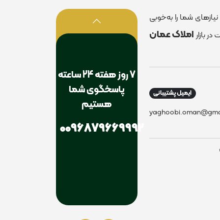
زهای شما را به‌خوبی
املاک عمان
در بازار
7 روز هفته 24 ساعته
پاسخگوی شما
ایمیل پشتیبانی
هستیم
yaghoobi.oman@gma
0096879669992