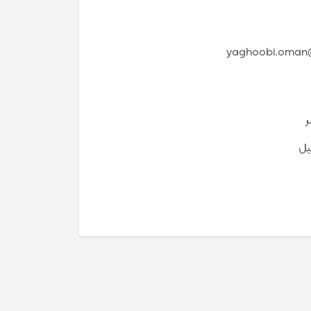
yaghoobi.oman
یل