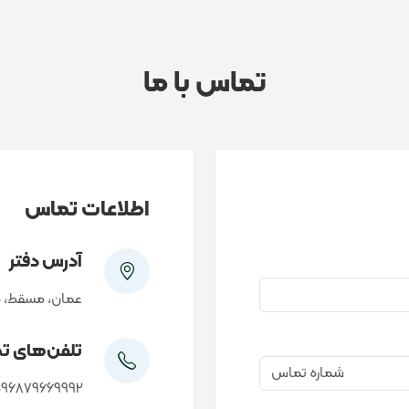
تماس با ما
اطلاعات تماس
آدرس دفتر
عمان، مسقط، مسقط هیلز
تلفن‌های ت
096879669992