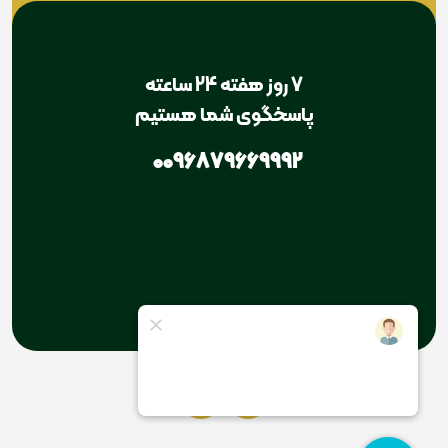
7 روز هفته 24 ساعته
پاسخگوی شما هستیم
0096879669992